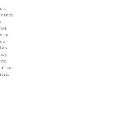
está
inando
o
nde.
stra
nda
á en
as y
nto
irá sus
rtas.