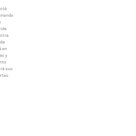
está
inando
o
nde.
stra
nda
á en
as y
nto
irá sus
rtas.