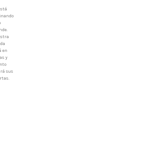
está
inando
o
nde.
stra
nda
á en
as y
nto
irá sus
rtas.