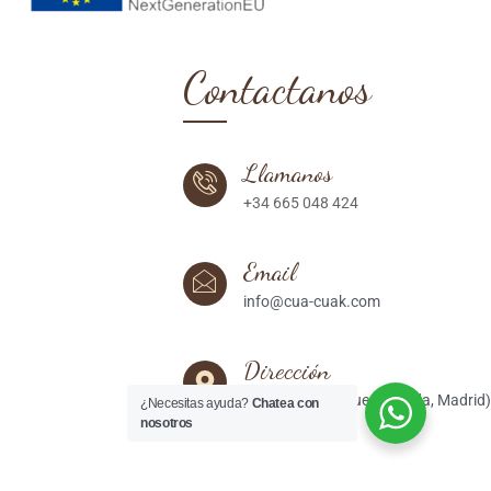
Contactanos
Llamanos
+34 665 048 424
Email
info@cua-cuak.com
Dirección
C/ Fátima, 18 (Fuenlabrada, Madrid)
¿Necesitas ayuda?
Chatea con
nosotros