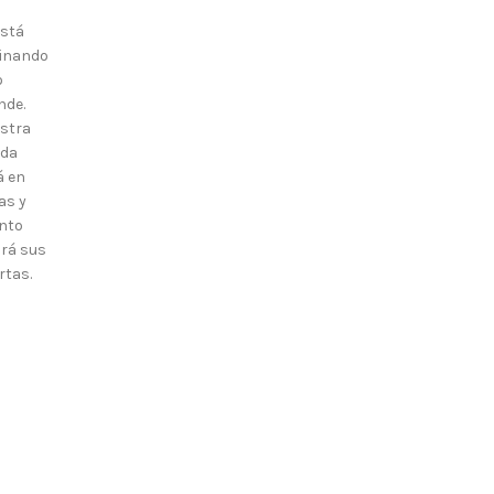
está
inando
o
nde.
stra
nda
á en
as y
nto
irá sus
rtas.