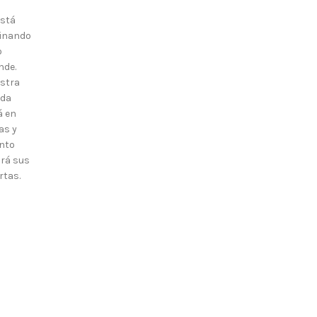
está
inando
o
nde.
stra
nda
á en
as y
nto
irá sus
rtas.