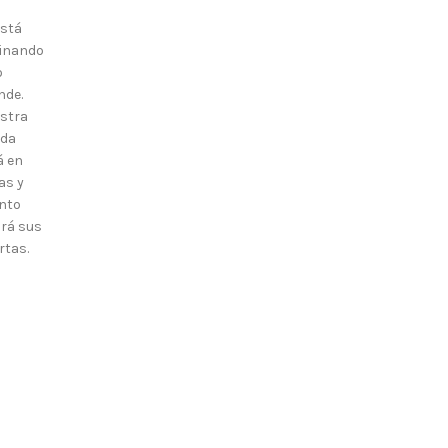
está
inando
o
nde.
stra
nda
á en
as y
nto
irá sus
rtas.