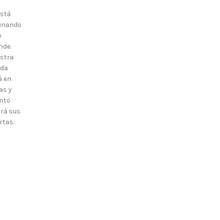
está
inando
o
nde.
stra
nda
á en
as y
nto
irá sus
rtas.