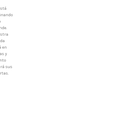
está
inando
o
nde.
stra
nda
á en
as y
nto
irá sus
rtas.