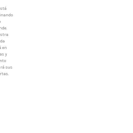
está
inando
o
nde.
stra
nda
á en
as y
nto
irá sus
rtas.