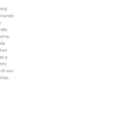
está
inando
o
nde.
stra
nda
á en
as y
nto
irá sus
rtas.