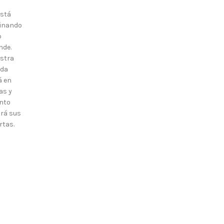
está
inando
o
nde.
stra
nda
á en
as y
nto
irá sus
rtas.