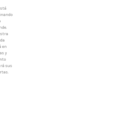
está
inando
o
nde.
stra
nda
á en
as y
nto
irá sus
rtas.