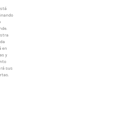
está
inando
o
nde.
stra
nda
á en
as y
nto
irá sus
rtas.