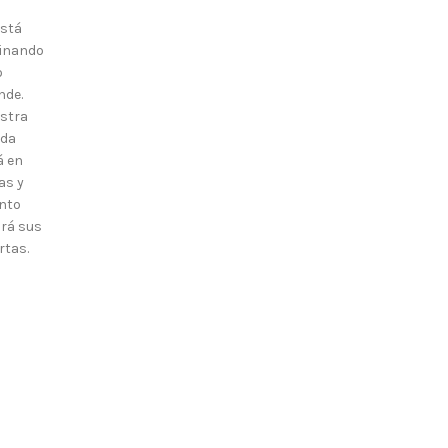
está
inando
o
nde.
stra
nda
á en
as y
nto
irá sus
rtas.