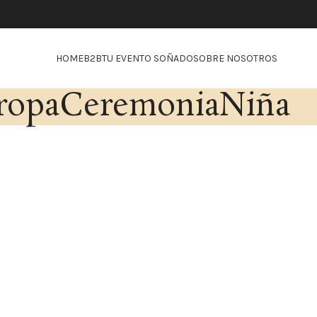
HOME
B2B
TU EVENTO SOÑADO
SOBRE NOSOTROS
ropaCeremoniaNiña