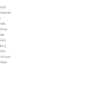
está
inando
o
nde.
stra
nda
á en
as y
nto
irá sus
rtas.