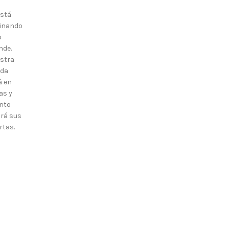
está
inando
o
nde.
stra
nda
á en
as y
nto
irá sus
rtas.