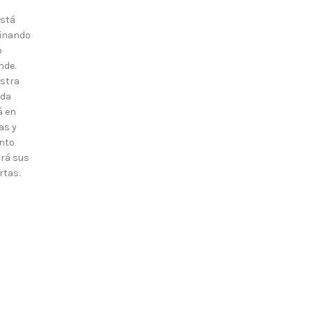
está
inando
o
nde.
stra
nda
á en
as y
nto
irá sus
rtas.