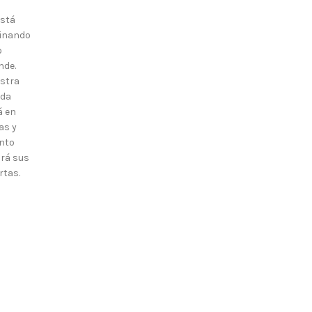
está
inando
o
nde.
stra
nda
á en
as y
nto
irá sus
rtas.