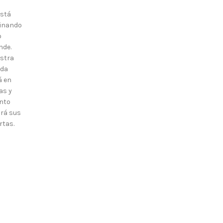
está
inando
o
nde.
stra
nda
á en
as y
nto
irá sus
rtas.