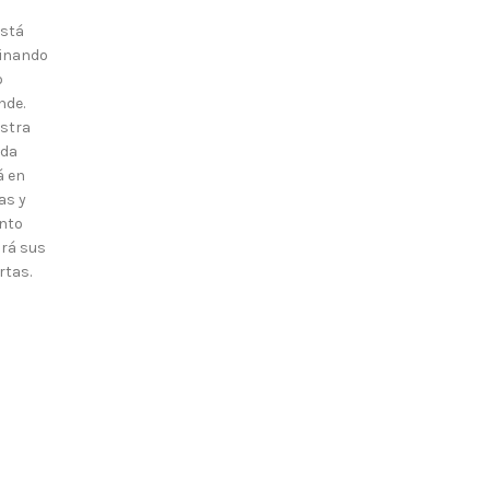
está
inando
o
nde.
stra
nda
á en
as y
nto
irá sus
rtas.