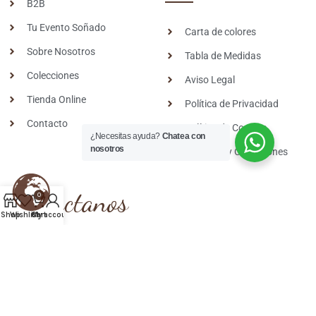
B2B
Tu Evento Soñado
Carta de colores
Sobre Nosotros
Tabla de Medidas
Colecciones
Aviso Legal
Tienda Online
Política de Privacidad
Contacto
Política de Cookies
¿Necesitas ayuda?
Chatea con
nosotros
Términos y Condiciones
Contactanos
0
Shop
Wishlist
Cart
My account
Llamanos
+34 665 048 424