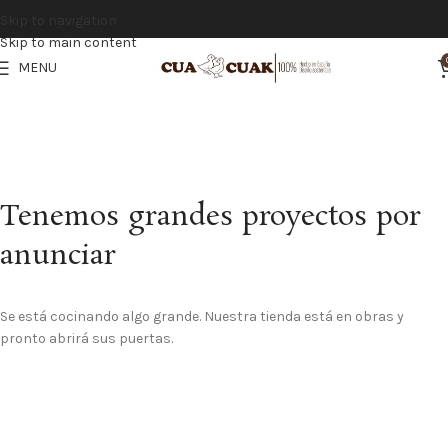
Vistiendo la infancia con calidad y tradición española
Skip to navigation
Skip to main content
MENU
Tenemos grandes proyectos por
anunciar
Se está cocinando algo grande. Nuestra tienda está en obras y
pronto abrirá sus puertas.