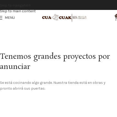
Vistiendo la infancia con calidad y tradición española
Skip to navigation
Skip to main content
MENU
Tenemos grandes proyectos por
anunciar
Se está cocinando algo grande. Nuestra tienda está en obras y
pronto abrirá sus puertas.