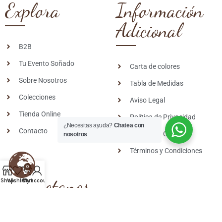
Explora
Información
Adicional
B2B
Tu Evento Soñado
Carta de colores
Sobre Nosotros
Tabla de Medidas
Colecciones
Aviso Legal
Tienda Online
Política de Privacidad
¿Necesitas ayuda?
Chatea con
Contacto
Política de Cookies
nosotros
Términos y Condiciones
0
Contactanos
Shop
Wishlist
Cart
My account