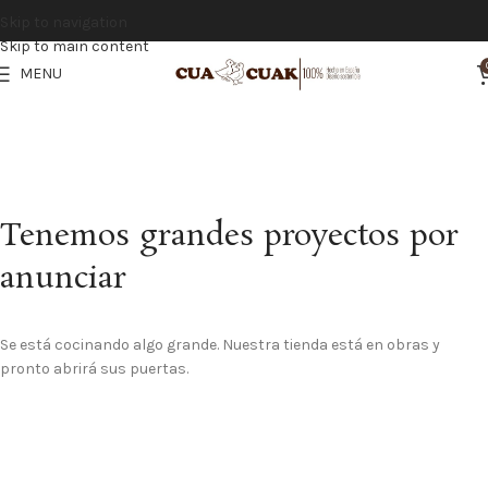
Vistiendo la infancia con calidad y tradición española
Skip to navigation
Skip to main content
MENU
Tenemos grandes proyectos por
anunciar
Se está cocinando algo grande. Nuestra tienda está en obras y
pronto abrirá sus puertas.