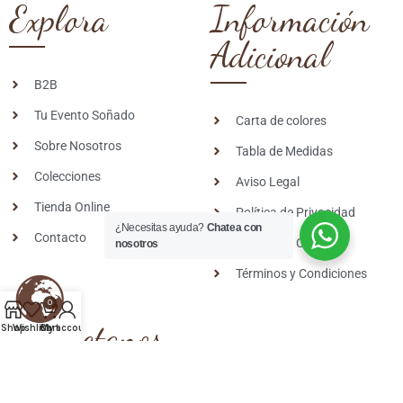
Explora
Información
Adicional
B2B
Tu Evento Soñado
Carta de colores
Sobre Nosotros
Tabla de Medidas
Colecciones
Aviso Legal
Tienda Online
Política de Privacidad
¿Necesitas ayuda?
Chatea con
Contacto
Política de Cookies
nosotros
Términos y Condiciones
0
Contactanos
Shop
Wishlist
Cart
My account