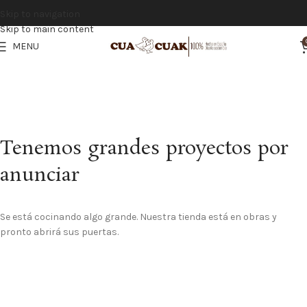
Vistiendo la infancia con calidad y tradición española
Skip to navigation
Skip to main content
MENU
Tenemos grandes proyectos por
anunciar
Se está cocinando algo grande. Nuestra tienda está en obras y
pronto abrirá sus puertas.