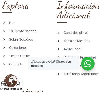
Explora
Información
Adicional
B2B
Tu Evento Soñado
Carta de colores
Sobre Nosotros
Tabla de Medidas
Colecciones
Aviso Legal
Tienda Online
Política de Privacidad
¿Necesitas ayuda?
Chatea con
Contacto
Política de Cookies
nosotros
Términos y Condiciones
0
Contactanos
Shop
Wishlist
Cart
My account