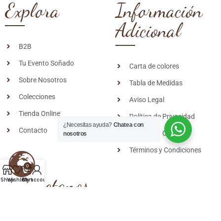
Explora
Información
Adicional
B2B
Tu Evento Soñado
Carta de colores
Sobre Nosotros
Tabla de Medidas
Colecciones
Aviso Legal
Tienda Online
Política de Privacidad
¿Necesitas ayuda?
Chatea con
Contacto
Política de Cookies
nosotros
Términos y Condiciones
0
Contactanos
Shop
Wishlist
Cart
My account