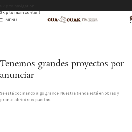
Vistiendo la infancia con calidad y tradición española
Skip to navigation
Skip to main content
MENU
Tenemos grandes proyectos por
anunciar
Se está cocinando algo grande. Nuestra tienda está en obras y
pronto abrirá sus puertas.