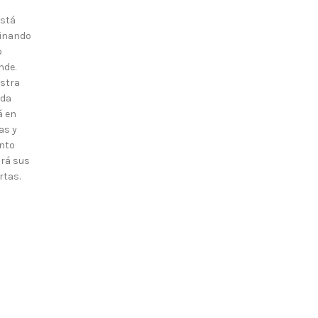
está
inando
o
nde.
stra
nda
á en
as y
nto
irá sus
rtas.