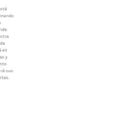
está
inando
o
nde.
stra
nda
á en
as y
nto
irá sus
rtas.